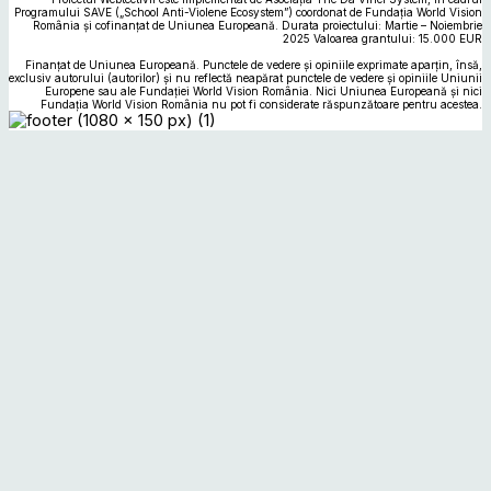
Programului SAVE („School Anti-Violene Ecosystem”) coordonat de Fundația World Vision
România și cofinanțat de Uniunea Europeană. Durata proiectului: Martie – Noiembrie
2025 Valoarea grantului: 15.000 EUR
Finanțat de Uniunea Europeană. Punctele de vedere și opiniile exprimate aparțin, însă,
exclusiv autorului (autorilor) și nu reflectă neapărat punctele de vedere și opiniile Uniunii
Europene sau ale Fundației World Vision România. Nici Uniunea Europeană și nici
Fundația World Vision România nu pot fi considerate răspunzătoare pentru acestea.