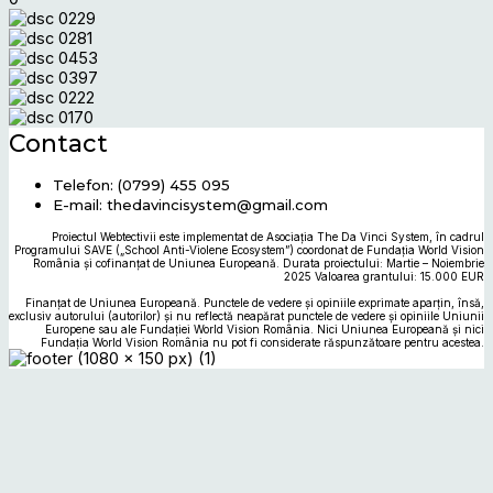
Contact
Telefon: (0799) 455 095
E-mail: thedavincisystem@gmail.com
Proiectul Webtectivii este implementat de Asociația The Da Vinci System, în cadrul
Programului SAVE („School Anti-Violene Ecosystem”) coordonat de Fundația World Vision
România și cofinanțat de Uniunea Europeană. Durata proiectului: Martie – Noiembrie
2025 Valoarea grantului: 15.000 EUR
Finanțat de Uniunea Europeană. Punctele de vedere și opiniile exprimate aparțin, însă,
exclusiv autorului (autorilor) și nu reflectă neapărat punctele de vedere și opiniile Uniunii
Europene sau ale Fundației World Vision România. Nici Uniunea Europeană și nici
Fundația World Vision România nu pot fi considerate răspunzătoare pentru acestea.