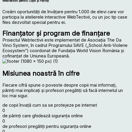
WebTectivii pentru Copii și Părinți
Creăm oportunități de învățare pentru 1.000 de elevi care vor
participa la atelierele interactive WebTectivii, cu un joc tip case
files dezvoltat special pentru ei.
Finanțator și program de finanțare
Proiectul Webtectivii este implementat de Asociația The Da
Vinci System, în cadrul Programului SAVE („School Anti-Violene
Ecosystem”) coordonat de Fundația World Vision România și
cofinanțat de Uniunea Europeană.
Misiunea noastră în cifre
Fiecare cifră spune o poveste despre copii mai informați,
părinți mai implicați și profesori pregătiți să facă internetul un
loc mai sigur.
de copii învață cum sa se protejeze pe internet
0
de părinți care ghidează siguranța online
0
de profesori pregătiți pentru siguranța online
0